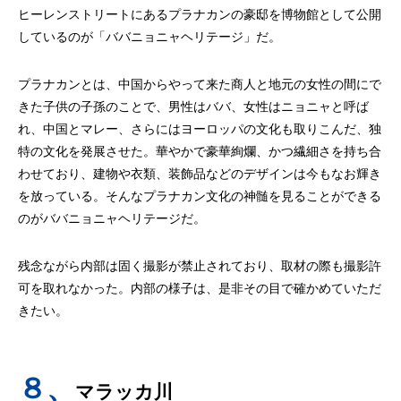
ヒーレンストリートにあるプラナカンの豪邸を博物館として公開
しているのが「ババニョニャヘリテージ」だ。
プラナカンとは、中国からやって来た商人と地元の女性の間にで
きた子供の子孫のことで、男性はババ、女性はニョニャと呼ば
れ、中国とマレー、さらにはヨーロッパの文化も取りこんだ、独
特の文化を発展させた。華やかで豪華絢爛、かつ繊細さを持ち合
わせており、建物や衣類、装飾品などのデザインは今もなお輝き
を放っている。そんなプラナカン文化の神髄を見ることができる
のがババニョニャヘリテージだ。
残念ながら内部は固く撮影が禁止されており、取材の際も撮影許
可を取れなかった。内部の様子は、是非その目で確かめていただ
きたい。
８、
マラッカ川