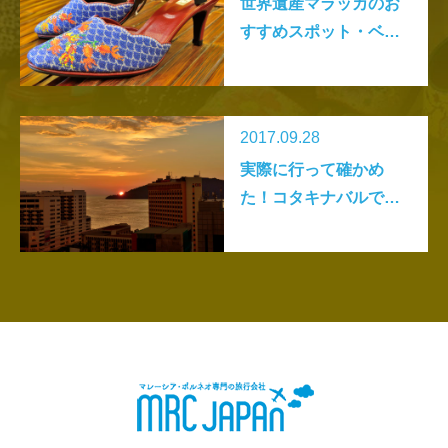
世界遺産マラッカのお
すすめスポット・ベス
ト２０ －後篇 グル
メ・ショップ編ー
2017.09.28
実際に行って確かめ
た！コタキナバルで絶
対行くべきおすすめス
ポットベスト15