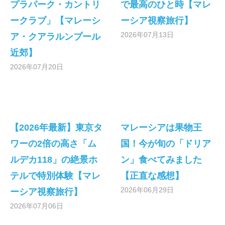
プラパーク・カントリ
で最高のひと時【マレ
ークラブ」【マレーシ
ーシア視察旅行】
2026年07月13日
ア・クアラルンプール
近郊】
2026年07月20日
【2026年最新】東京タ
マレーシアは果物王
ワーの2倍の高さ「ム
国！今が旬の「ドリア
ルデカ118」の絶景ホ
ン」食べてみました
テルで特別体験【マレ
【正直な感想】
2026年06月29日
ーシア視察旅行】
2026年07月06日
2026.03.26
2026.02.06
2025.11.10
2025.08.21
2026.03.16
2026.01.06
2025.11.02
2025.08.06