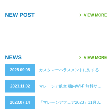
「日本国際観光映像祭
【マレーシア・ボルネオ研
ラヤンラヤン アイランド
日本発マレーシア行き
Visit Malaysia Year 2026
マレーシア・セランゴール
2026年のマレーシア祝祭
ファイヤーフライ航空 ジ
2026」で2冠達成
修が取材紹介されました】
リゾート 休業のお知らせ
（2025年10月1日～）の燃
NEW POST
マレーシア短期留学モニタ
州 「サステナビリティ料
日一覧
ェット機運航便 ターミナ
VIEW MORE
油サーチャージ
ー募集要項
（Sustainability Fee）」
ル変更
導入について（2026年1月
1日～）
NEWS
VIEW MORE
2025.09.05
カスタマーハラスメントに対する行動指針について
2023.11.02
マレーシア航空 機内Wi-Fi無料サービス開始のご案内
2023.07.14
「マレーシアフェア2023」11月3日～5日 開催決定！テーマは ALL ABOUT MALAYSIA