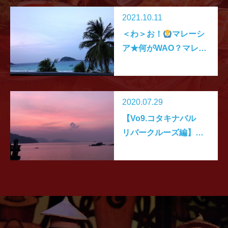
2021.10.11
＜わ＞お！
マレーシ
ア★何がWAO？マレー
シアの朝からお昼まで
オフィス出勤
を疑似
体験
★いくつWAOが
2020.07.29
あるでしょうか？
【Vo9.コタキナバル
リバークルーズ編】サ
ル探索専用の視力は通
常の3倍！？見せて貰お
うか。その観光ガイド
の性能とやらを！/マレ
ーシアはあなたとつな
がっていますプロジェ