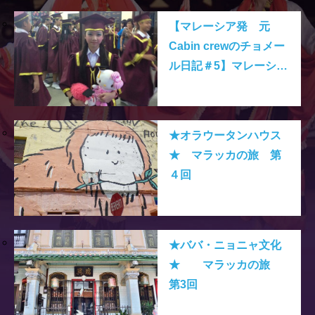
【マレーシア発 元
Cabin crewのチョメー
ル日記＃5】マレーシア
の卒業式は、お祝いパ
ーティで賑やかに！？
★オラウータンハウス
★ マラッカの旅 第
４回
★ババ・ニョニャ文化
★ マラッカの旅
第3回