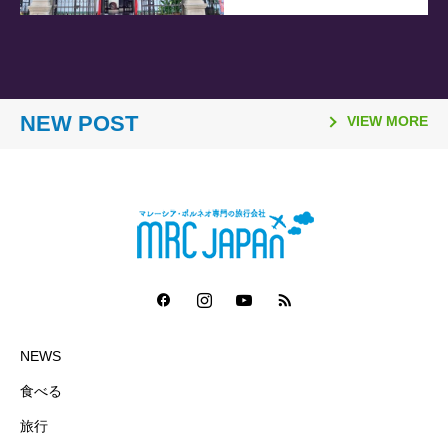
2026.03.26
2026.02.06
2025.11.10
2025.08.21
2026.03.16
2026.01.06
2025.11.02
2025.08.06
「日本国際観光映像祭
【マレーシア・ボルネオ研
ラヤンラヤン アイランド
日本発マレーシア行き
Visit Malaysia Year 2026
マレーシア・セランゴール
2026年のマレーシア祝祭
ファイヤーフライ航空 ジ
2026」で2冠達成
修が取材紹介されました】
リゾート 休業のお知らせ
（2025年10月1日～）の燃
NEW POST
マレーシア短期留学モニタ
州 「サステナビリティ料
日一覧
ェット機運航便 ターミナ
VIEW MORE
油サーチャージ
ー募集要項
（Sustainability Fee）」
ル変更
導入について（2026年1月
1日～）
NEWS
食べる
旅行