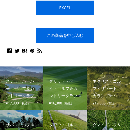
EXCEL
この商品を申し込む
ステラ・ハーバ
ダリット・ベ
ネクサス・ゴル
ー・ゴルフ＆カ
イ・ゴルフ＆カ
フ・リゾート・
ントリークラブ
ントリークラブ
カランブナイ
¥17,800
¥16,300
¥17,800
（税込）
（税込）
（税込）
サバ・ゴルフ＆
タワウ・ゴル
ダマイゴルフ＆