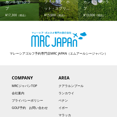
カントリークラ
フ・クラブ・ホ
カントリークラ
ブ
ット・スプリ...
ブ
¥17,300
¥15,900
¥13,000
（税込）
（税込）
（税込）
マレーシアゴルフ予約専門店MRC JAPAN（エムアールシージャパン）
COMPANY
AREA
MRCジャパンTOP
クアラルンプール
会社案内
ランカウイ
プライバシーポリシー
ペナン
GOLF予約 お問い合わせ
イポー
マラッカ