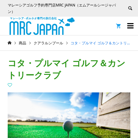
マレーシアゴルフ予約専門店MRC JAPAN（エムアールシージャパ
ン）


商品
クアラルンプール
コタ・プルマイ ゴルフ＆カントリークラブ
コタ・プルマイ ゴルフ＆カン
トリークラブ