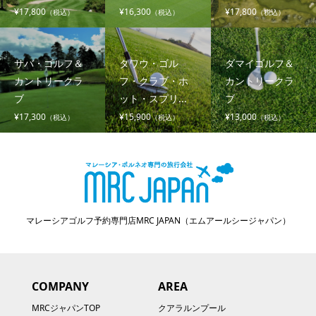
¥17,800
¥16,300
¥17,800
（税込）
（税込）
（税込）
サバ・ゴルフ＆
タワウ・ゴル
ダマイゴルフ＆
カントリークラ
フ・クラブ・ホ
カントリークラ
ブ
ット・スプリ...
ブ
¥17,300
¥15,900
¥13,000
（税込）
（税込）
（税込）
マレーシアゴルフ予約専門店MRC JAPAN（エムアールシージャパン）
COMPANY
AREA
MRCジャパンTOP
クアラルンプール