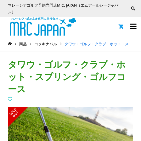
マレーシアゴルフ予約専門店MRC JAPAN（エムアールシージャパ
ン）


商品
コタキナバル
タワウ・ゴルフ・クラブ・ホット・スプリング・ゴルフコース
タワウ・ゴルフ・クラブ・ホ
ット・スプリング・ゴルフコ
ース
S
L
D
O
U
O
T