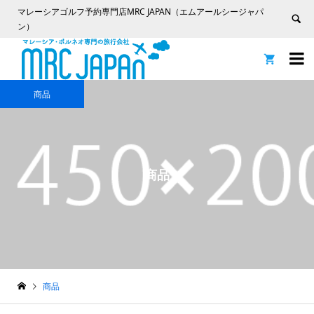
マレーシアゴルフ予約専門店MRC JAPAN（エムアールシージャパ
ン）


商品
商品
商品