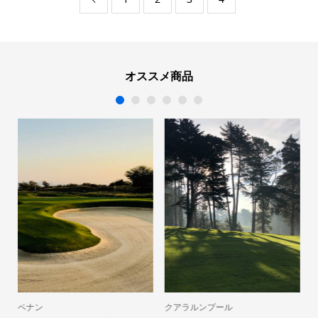
オススメ商品
1
2
3
4
5
6
ペナン
クアラルンプール