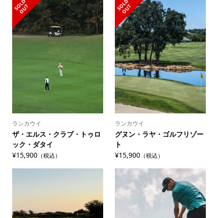
S
L
D
O
U
S
L
D
O
U
O
T
O
T
ランカウイ
ランカウイ
ザ・エルス・クラブ・トゥロ
グヌン・ラヤ・ゴルフリゾー
ック・ダタイ
ト
¥15,900
¥15,900
（税込）
（税込）