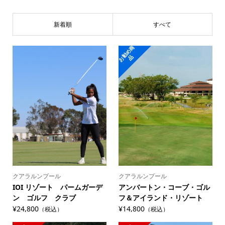
新着順
すべて
お
勧
め
商
品
クアラルンプール
クアラルンプール
IOI リゾート パームガーデ
アンバートン・コーブ・ゴル
ン ゴルフ クラブ
フ＆アイランド・リゾート
¥24,800
¥14,800
（税込）
（税込）