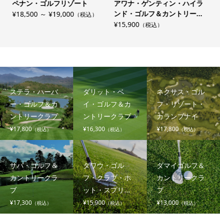
ペナン・ゴルフリゾート
アワナ・ゲンティン・ハイラ
ンド・ゴルフ＆カントリー...
¥18,500 ～ ¥19,000
（税込）
¥15,900
¥
（税込）
ステラ・ハーバ
ダリット・ベ
ネクサス・ゴル
ー・ゴルフ＆カ
イ・ゴルフ＆カ
フ・リゾート・
ントリークラブ
ントリークラブ
カランブナイ
¥17,800
¥16,300
¥17,800
（税込）
（税込）
（税込）
サバ・ゴルフ＆
タワウ・ゴル
ダマイゴルフ＆
カントリークラ
フ・クラブ・ホ
カントリークラ
ブ
ット・スプリ...
ブ
¥17,300
¥15,900
¥13,000
（税込）
（税込）
（税込）