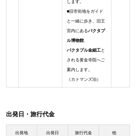
します。
■旧市街地をガイド
と一緒に歩き、旧王
宮内にある
バクタプ
ル博物館
、
バクタプル金細工
と
される黄金寺院へご
案内します。
（カトマンズ泊）
出発日・旅行代金
出発地
出発日
旅行代金
他