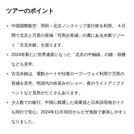
ツアーのポイント
中国国際航空 羽田～北京ノンストップ直行便を利用。 ４日
間で北京と万里の長城「司馬台長城」の麓にある水郷リゾー
ト「古北水鎮」を巡ります。
2024年新たに世界遺産になった「北京の中軸線」の鐘・鼓楼
なども見学。
古北水鎮は、電動カートや往復ロープ―ウェイ利用で万里の
長城を見学。明清代の街並みやショー、夜のライトアップイ
ベントなど見所がたくさんあります。
少人数での催行。中国に精通した添乗員と日本語現地ガイド
も同行で安心。2024年11月30日からビザ免除で参加しやすく
なりました。