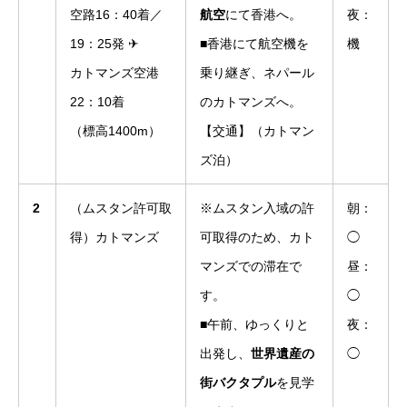
空路16：40着／
航空
にて香港へ。
夜：
19：25発 ✈
■香港にて航空機を
機
カトマンズ空港
乗り継ぎ、ネパール
22：10着
のカトマンズへ。
（標高1400m）
【交通】（カトマン
ズ泊）
2
（ムスタン許可取
※ムスタン入域の許
朝：
得）カトマンズ
可取得のため、カト
◯
マンズでの滞在で
昼：
す。
◯
■午前、ゆっくりと
夜：
出発し、
世界遺産の
◯
街バクタプル
を見学