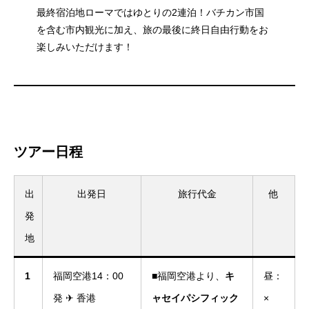
最終宿泊地ローマではゆとりの2連泊！バチカン市国
を含む市内観光に加え、旅の最後に終日自由行動をお
楽しみいただけます！
ツアー日程
出
出発日
旅行代金
他
発
地
1
福岡空港14：00
■福岡空港より、
キ
昼：
発 ✈ 香港
ャセイパシフィック
×