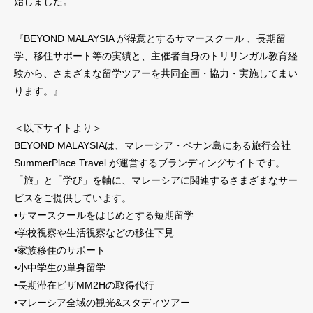
始しました。
『BEYOND MALAYSIA が得意とするサマースクール 、長期留
学、移住サポート等の実績と、主催者自身のトリリンガル教育経
験から、さまざまな留学ツアーを共同企画・協力・実施してまい
ります。』
＜以下サイトより＞
BEYOND MALAYSIAは、マレーシア・ペナン島にある旅行会社
SummerPlace Travel が運営するブランディングサイトです。
「旅」と「学び」を軸に、マレーシアに関連するさまざまなサー
ビスをご提供しています。
•サマースクールをはじめとする短期留学
•学校視察や生活視察などの移住下見
•家族移住のサポート
•小中学生の単身留学
•長期滞在ビザMM2Hの取得代行
•マレーシア全域の観光&スタディツアー