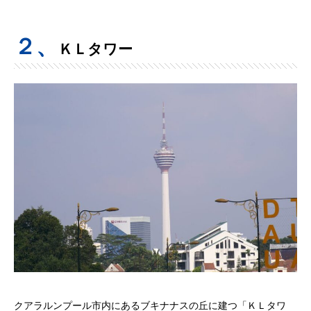
２、
ＫＬタワー
クアラルンプール市内にあるブキナナスの丘に建つ「ＫＬタワ