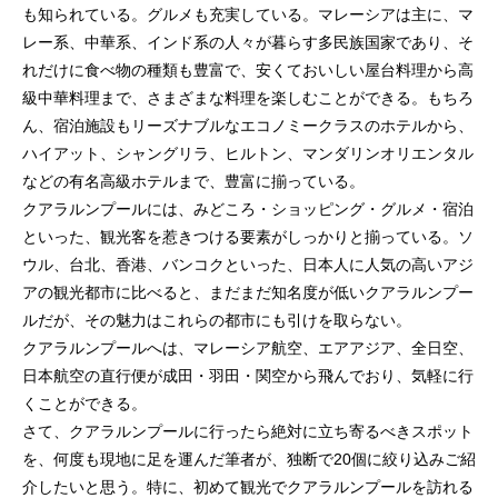
も知られている。グルメも充実している。マレーシアは主に、マ
レー系、中華系、インド系の人々が暮らす多民族国家であり、そ
れだけに食べ物の種類も豊富で、安くておいしい屋台料理から高
級中華料理まで、さまざまな料理を楽しむことができる。もちろ
ん、宿泊施設もリーズナブルなエコノミークラスのホテルから、
ハイアット、シャングリラ、ヒルトン、マンダリンオリエンタル
などの有名高級ホテルまで、豊富に揃っている。
クアラルンプールには、みどころ・ショッピング・グルメ・宿泊
といった、観光客を惹きつける要素がしっかりと揃っている。ソ
ウル、台北、香港、バンコクといった、日本人に人気の高いアジ
アの観光都市に比べると、まだまだ知名度が低いクアラルンプー
ルだが、その魅力はこれらの都市にも引けを取らない。
クアラルンプールへは、マレーシア航空、エアアジア、全日空、
日本航空の直行便が成田・羽田・関空から飛んでおり、気軽に行
くことができる。
さて、クアラルンプールに行ったら絶対に立ち寄るべきスポット
を、何度も現地に足を運んだ筆者が、独断で20個に絞り込みご紹
介したいと思う。特に、初めて観光でクアラルンプールを訪れる