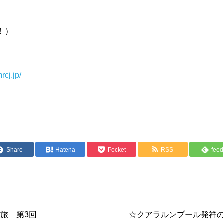
！）
mrcj.jp/
Share
Hatena
Pocket
RSS
feed
旅 第3回
☆クアラルンプール発祥の