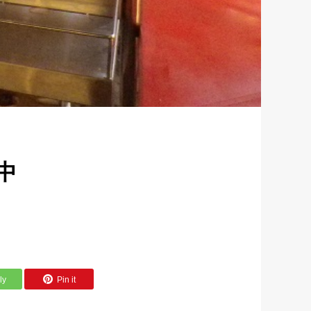
中
ly
Pin it