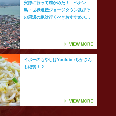
実際に行って確かめた！ ペナン
島・世界遺産ジョージタウン及びそ
の周辺の絶対行くべきおすすめスポ
ットベスト20
VIEW MORE
イポーのもやしはYoutuberちかさん
も絶賛！？
VIEW MORE