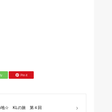
ly
Pin it
地☆ KLの旅 第４回