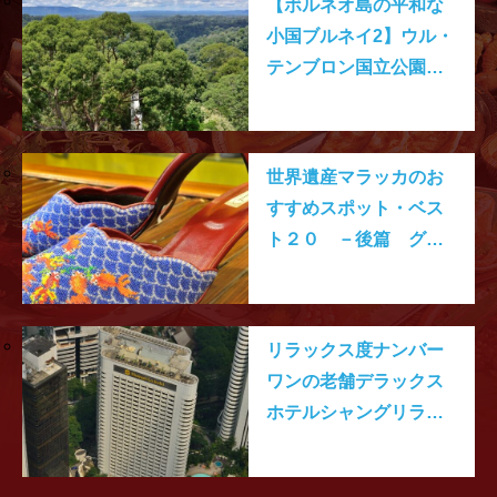
【ボルネオ島の平和な
小国ブルネイ2】ウル・
テンブロン国立公園で
上から眺める熱帯雨
林
世界遺産マラッカのお
すすめスポット・ベス
ト２０ －後篇 グル
メ・ショップ編ー
リラックス度ナンバー
ワンの老舗デラックス
ホテルシャングリラホ
テル・クアラルンプー
ル