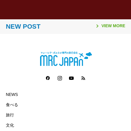
2026.03.26
2026.02.06
2025.11.10
2025.08.21
2026.03.16
2026.01.06
2025.11.02
2025.08.06
「日本国際観光映像祭
【マレーシア・ボルネオ研
ラヤンラヤン アイランド
日本発マレーシア行き
Visit Malaysia Year 2026
マレーシア・セランゴール
2026年のマレーシア祝祭
ファイヤーフライ航空 ジ
2026」で2冠達成
修が取材紹介されました】
リゾート 休業のお知らせ
（2025年10月1日～）の燃
NEW POST
マレーシア短期留学モニタ
州 「サステナビリティ料
日一覧
ェット機運航便 ターミナ
VIEW MORE
油サーチャージ
ー募集要項
（Sustainability Fee）」
ル変更
導入について（2026年1月
1日～）
NEWS
食べる
旅行
文化