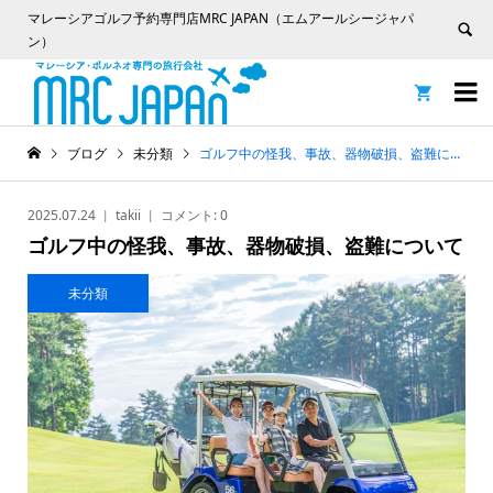
マレーシアゴルフ予約専門店MRC JAPAN（エムアールシージャパ
ン）


ブログ
未分類
ゴルフ中の怪我、事故、器物破損、盗難について
2025.07.24
takii
コメント:
0
ゴルフ中の怪我、事故、器物破損、盗難について
未分類