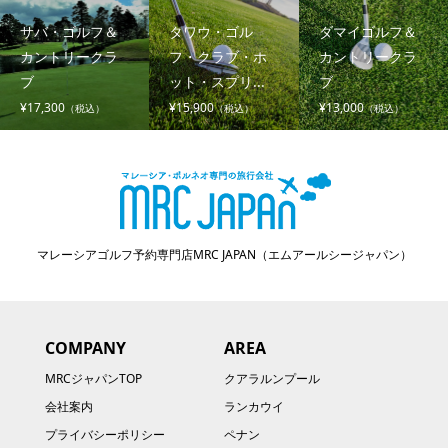
サバ・ゴルフ＆
タワウ・ゴル
ダマイゴルフ＆
カントリークラ
フ・クラブ・ホ
カントリークラ
ブ
ット・スプリ...
ブ
¥17,300
¥15,900
¥13,000
（税込）
（税込）
（税込）
マレーシアゴルフ予約専門店MRC JAPAN（エムアールシージャパン）
COMPANY
AREA
MRCジャパンTOP
クアラルンプール
会社案内
ランカウイ
プライバシーポリシー
ペナン