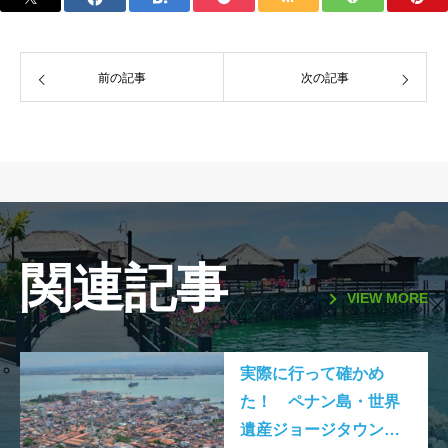
前の記事
次の記事
関連記事
VIEW MORE
実際に行って確かめ
た！ ペナン島・世界
遺産ジョージタウン及