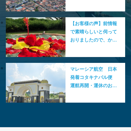
びその周辺の絶対行く
べきおすすめスポット
ベスト20
【お客様の声】前情報
で素晴らしいと伺って
おりましたので、かな
り期待していました
が、
マレーシア航空 日本
発着コタキナバル便
運航再開・運休のお知
らせ
2026.03.26
2026.02.06
2025.11.10
2025.08.21
2026.03.16
2026.01.06
2025.11.02
2025.08.06
「日本国際観光映像祭
【マレーシア・ボルネオ研
ラヤンラヤン アイランド
日本発マレーシア行き
Visit Malaysia Year 2026
マレーシア・セランゴール
2026年のマレーシア祝祭
ファイヤーフライ航空 ジ