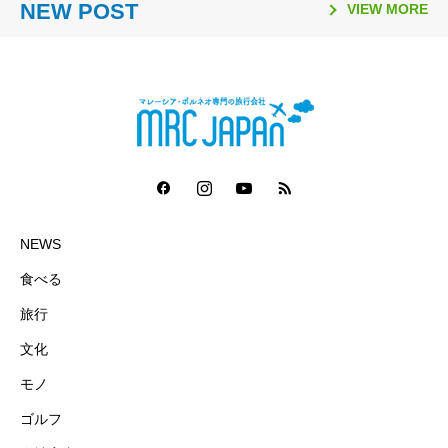
2026」で2冠達成
修が取材紹介されました】
リゾート 休業のお知らせ
（2025年10月1日～）の燃
NEW POST
マレーシア短期留学モニタ
州 「サステナビリティ料
日一覧
ェット機運航便 ターミナ
VIEW MORE
油サーチャージ
ー募集要項
（Sustainability Fee）」
ル変更
導入について（2026年1月
1日～）
NEWS
食べる
旅行
文化
モノ
ゴルフ