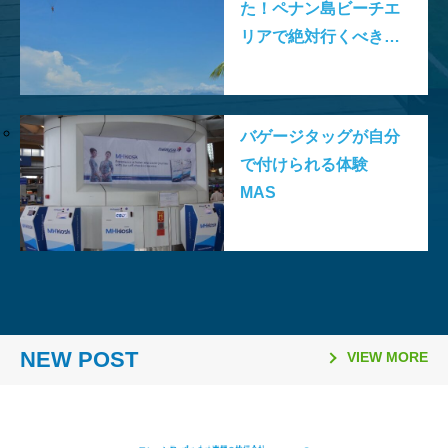
た！ペナン島ビーチエ
リアで絶対行くべきお
すすめスポット10
バゲージタッグが自分
で付けられる体験
MAS
2026.03.26
2026.02.06
2025.11.10
2025.08.21
2026.03.16
2026.01.06
2025.11.02
2025.08.06
「日本国際観光映像祭
【マレーシア・ボルネオ研
ラヤンラヤン アイランド
日本発マレーシア行き
Visit Malaysia Year 2026
マレーシア・セランゴール
2026年のマレーシア祝祭
ファイヤーフライ航空 ジ
2026」で2冠達成
修が取材紹介されました】
リゾート 休業のお知らせ
（2025年10月1日～）の燃
NEW POST
マレーシア短期留学モニタ
州 「サステナビリティ料
日一覧
ェット機運航便 ターミナ
VIEW MORE
油サーチャージ
ー募集要項
（Sustainability Fee）」
ル変更
導入について（2026年1月
1日～）