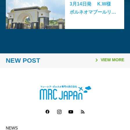
3月14日発 K.W様
ボルネオマブールリゾ
ート
2026.03.26
2026.02.06
2025.11.10
2025.08.21
2026.03.16
2026.01.06
2025.11.02
2025.08.06
「日本国際観光映像祭
【マレーシア・ボルネオ研
ラヤンラヤン アイランド
日本発マレーシア行き
Visit Malaysia Year 2026
マレーシア・セランゴール
2026年のマレーシア祝祭
ファイヤーフライ航空 ジ
2026」で2冠達成
修が取材紹介されました】
リゾート 休業のお知らせ
（2025年10月1日～）の燃
NEW POST
マレーシア短期留学モニタ
州 「サステナビリティ料
日一覧
ェット機運航便 ターミナ
VIEW MORE
油サーチャージ
ー募集要項
（Sustainability Fee）」
ル変更
導入について（2026年1月
1日～）
NEWS