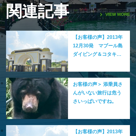
関連記事
VIEW MORE
【お客様の声】2013年
12月30発 マブール島
ダイビング＆コタキナ
バル7日間 S.S様
お客様の声＞ 添乗員さ
んがいない旅行は危う
さいっぱいですね。
【お客様の声】2013年