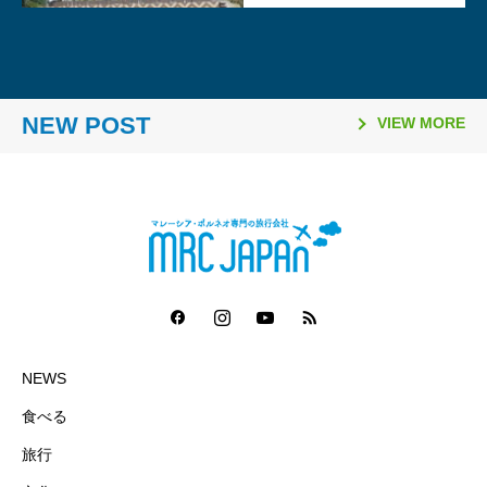
2026.03.26
2026.02.06
2025.11.10
2025.08.21
2026.03.16
2026.01.06
2025.11.02
2025.08.06
「日本国際観光映像祭
【マレーシア・ボルネオ研
ラヤンラヤン アイランド
日本発マレーシア行き
Visit Malaysia Year 2026
マレーシア・セランゴール
2026年のマレーシア祝祭
ファイヤーフライ航空 ジ
2026」で2冠達成
修が取材紹介されました】
リゾート 休業のお知らせ
（2025年10月1日～）の燃
NEW POST
マレーシア短期留学モニタ
州 「サステナビリティ料
日一覧
ェット機運航便 ターミナ
VIEW MORE
油サーチャージ
ー募集要項
（Sustainability Fee）」
ル変更
導入について（2026年1月
1日～）
NEWS
食べる
旅行