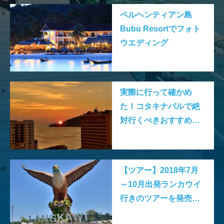
ペルヘンティアン島
Bubu Resortでフォト
ウエディング
実際に行って確かめ
た！コタキナバルで絶
対行くべきおすすめス
ポットベスト15
【ツアー】2018年7月
～10月出発ランカウイ
行きのツアーを発売し
ました。