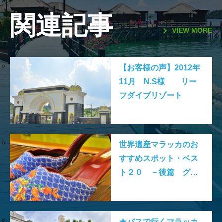
関連記事
VIEW MORE
【お客様の声】2012年
11月 N.S様 リー
フダイブリゾート
世界遺産マラッカのお
すすめスポット・ベス
ト２０ －後篇 グル
メ・ショップ編ー
★バスで行くマラッカ