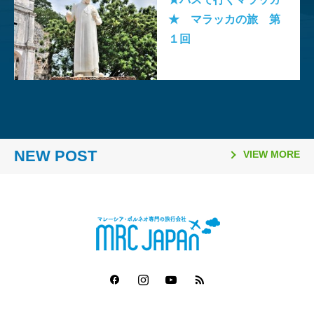
★ マラッカの旅 第
１回
2026.03.26
2026.02.06
2025.11.10
2025.08.21
2026.03.16
2026.01.06
2025.11.02
2025.08.06
「日本国際観光映像祭
【マレーシア・ボルネオ研
ラヤンラヤン アイランド
日本発マレーシア行き
Visit Malaysia Year 2026
マレーシア・セランゴール
2026年のマレーシア祝祭
ファイヤーフライ航空 ジ
2026」で2冠達成
修が取材紹介されました】
リゾート 休業のお知らせ
（2025年10月1日～）の燃
NEW POST
マレーシア短期留学モニタ
州 「サステナビリティ料
日一覧
ェット機運航便 ターミナ
VIEW MORE
油サーチャージ
ー募集要項
（Sustainability Fee）」
ル変更
導入について（2026年1月
1日～）