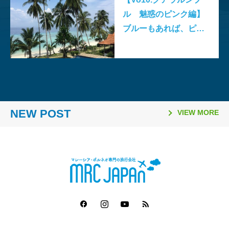
ル 魅惑のピンク編】
ブルーもあれば、ピン
クもある？１日に訪れ
る6、13、16、19、20
の時の約束とは？/マレ
2026.03.26
2026.02.06
2025.11.10
2025.08.21
2026.03.16
2026.01.06
2025.11.02
2025.08.06
ーシアはあなたとつな
「日本国際観光映像祭
【マレーシア・ボルネオ研
ラヤンラヤン アイランド
日本発マレーシア行き
Visit Malaysia Year 2026
マレーシア・セランゴール
2026年のマレーシア祝祭
ファイヤーフライ航空 ジ
がっていますプロジェ
2026」で2冠達成
修が取材紹介されました】
リゾート 休業のお知らせ
（2025年10月1日～）の燃
NEW POST
マレーシア短期留学モニタ
州 「サステナビリティ料
日一覧
ェット機運航便 ターミナ
VIEW MORE
クト2020
油サーチャージ
ー募集要項
（Sustainability Fee）」
ル変更
導入について（2026年1月
1日～）