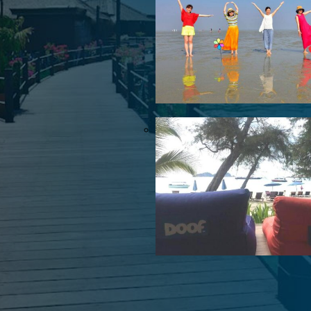
2026.02.06
2025.08.21
ysia Year 2026マレーシア短期
【マレーシア・ボルネオ研修
日本発マレーシア行き（2025