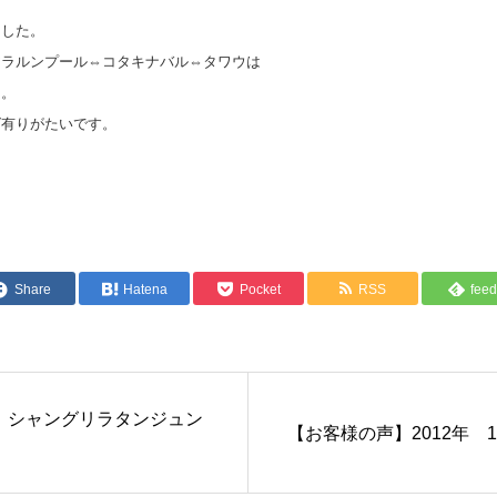
ました。
アラルンプール⇔コタキナバル⇔タワウは
た。
ば有りがたいです。
Share
Hatena
Pocket
RSS
feed
O様 シャングリラタンジュン
【お客様の声】2012年 