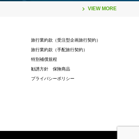
ビリティ料（Sustainability Fee）」導入
便 ターミナル変更
VIEW MORE
について（2026年1月1日～）
旅行業約款（受注型企画旅行契約）
旅行業約款（手配旅行契約）
特別補償規程
勧誘方針 保険商品
プライバシーポリシー