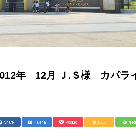
012年 12月 Ｊ.Ｓ様 カパ
Share
Hatena
Pocket
RSS
feed