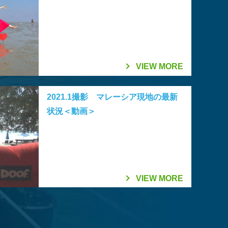
VIEW MORE
2021.1撮影 マレーシア現地の最新
状況＜動画＞
VIEW MORE
2026.01.06
2025.08.06
が取材紹介さ
年10月1日
マレーシア・セランゴール州 「サステナ
ファイヤーフライ航空 ジェット機運航