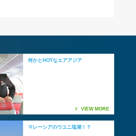
何かとHOTなエアアジア
VIEW MORE
マレーシアのウユニ塩湖！？