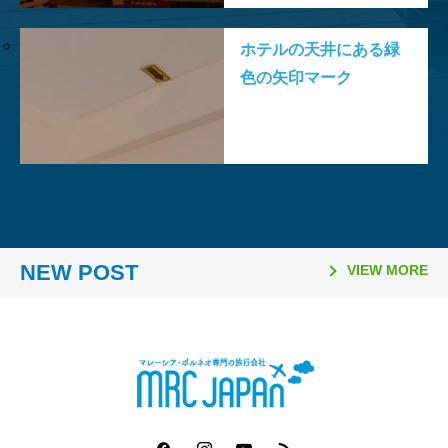
売
ホテルの天井にある緑
色の矢印マーク
2026.03.26
2026.02.06
2025.11.10
2025.08.21
2026.03.16
2026.01.06
2025.11.02
2025.08.06
「日本国際観光映像祭
【マレーシア・ボルネオ研
ラヤンラヤン アイランド
日本発マレーシア行き
Visit Malaysia Year 2026
マレーシア・セランゴール
2026年のマレーシア祝祭
ファイヤーフライ航空 ジ
2026」で2冠達成
修が取材紹介されました】
リゾート 休業のお知らせ
（2025年10月1日～）の燃
NEW POST
マレーシア短期留学モニタ
州 「サステナビリティ料
日一覧
ェット機運航便 ターミナ
VIEW MORE
油サーチャージ
ー募集要項
（Sustainability Fee）」
ル変更
導入について（2026年1月
1日～）