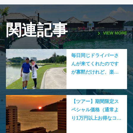
関連記事
VIEW MORE
毎日同じドライバーさ
んが来てくれたのです
が寡黙だけれど、楽し
いクアラルンプールゴ
ルフでした。
【ツアー】期間限定ス
ペシャル価格（通常よ
り1万円以上お得なコー
スも！）のツアーを発