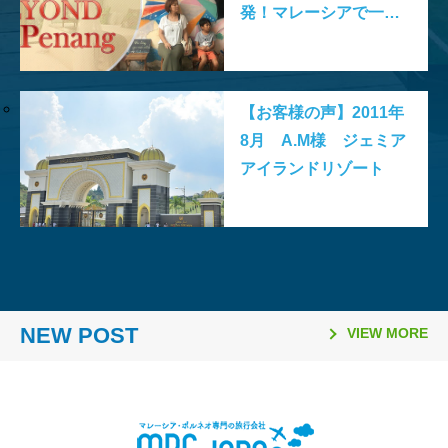
発！マレーシアで一番
大きい本棚の巨大ブッ
クストア「book
Xcess」
【お客様の声】2011年
8月 A.M様 ジェミア
アイランドリゾート
2026.03.26
2026.02.06
2025.11.10
2025.08.21
2026.03.16
2026.01.06
2025.11.02
2025.08.06
「日本国際観光映像祭
【マレーシア・ボルネオ研
ラヤンラヤン アイランド
日本発マレーシア行き
Visit Malaysia Year 2026
マレーシア・セランゴール
2026年のマレーシア祝祭
ファイヤーフライ航空 ジ
2026」で2冠達成
修が取材紹介されました】
リゾート 休業のお知らせ
（2025年10月1日～）の燃
NEW POST
マレーシア短期留学モニタ
州 「サステナビリティ料
日一覧
ェット機運航便 ターミナ
VIEW MORE
油サーチャージ
ー募集要項
（Sustainability Fee）」
ル変更
導入について（2026年1月
1日～）