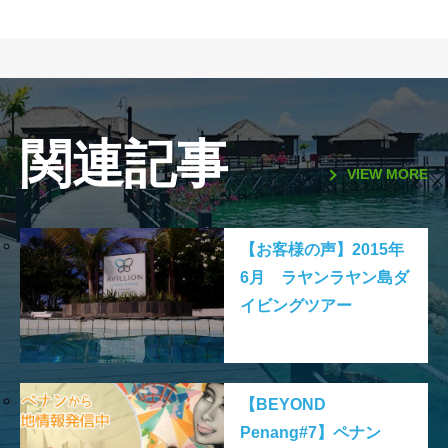
関連記事
VIEW MORE
【お客様の声】2015年
6月 ラヤンラヤン島ダ
イビングツアー
【BEYOND
Penang#7】ペナン