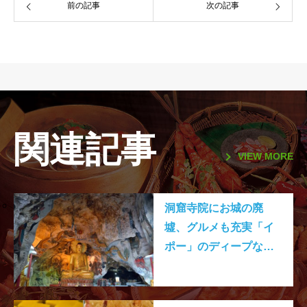
前の記事
次の記事
関連記事
VIEW MORE
洞窟寺院にお城の廃
墟、グルメも充実「イ
ポー」のディープな魅
力