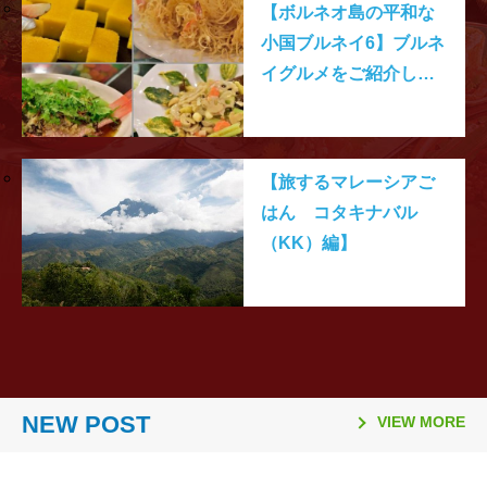
【ボルネオ島の平和な
小国ブルネイ6】ブルネ
イグルメをご紹介しま
す
【旅するマレーシアご
はん コタキナバル
（KK）編】
2026.03.26
2026.02.06
2025.11.10
2025.08.21
2026.03.16
2026.01.06
2025.11.02
2025.08.06
「日本国際観光映像祭
【マレーシア・ボルネオ研
ラヤンラヤン アイランド
日本発マレーシア行き
Visit Malaysia Year 2026
マレーシア・セランゴール
2026年のマレーシア祝祭
ファイヤーフライ航空 ジ
2026」で2冠達成
修が取材紹介されました】
リゾート 休業のお知らせ
（2025年10月1日～）の燃
NEW POST
マレーシア短期留学モニタ
州 「サステナビリティ料
日一覧
ェット機運航便 ターミナ
VIEW MORE
油サーチャージ
ー募集要項
（Sustainability Fee）」
ル変更
導入について（2026年1月