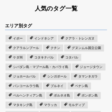
人気のタグ一覧
エリア別タグ
イポー
インドネシア
クアラ・トレンガヌ
クアラルンプール
クチン
グヌンムル国立公園
ケダ州
コタキナバル
コタバル
シパダン島・マブール島・カパライ島
ジョージタウン
ジョホールバル
シンガポール
タマンネガラ
パンコールラウ島
ブルネイ
ペナン島
ペルヘンティアン島
ボルネオ島
ポンポン島
マタキング島
マラッカ
モルディブ