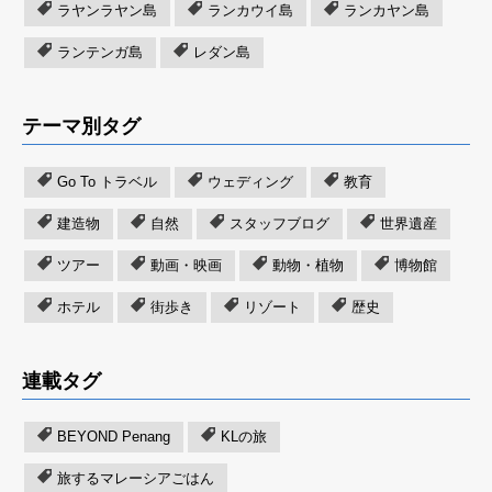
ラヤンラヤン島
ランカウイ島
ランカヤン島
ランテンガ島
レダン島
テーマ別タグ
Go To トラベル
ウェディング
教育
建造物
自然
スタッフブログ
世界遺産
ツアー
動画・映画
動物・植物
博物館
ホテル
街歩き
リゾート
歴史
連載タグ
BEYOND Penang
KLの旅
旅するマレーシアごはん