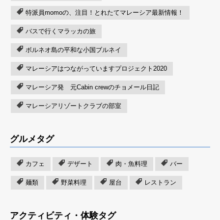
特派員momoの、注目！とれたてマレーシア最新情報！
バスで行くマラッカの旅
ボルネオ島の平和な小国ブルネイ
マレーシアはつながっていますプロジェクト2020
マレーシア発 元Cabin crewのチョメール日記
マレーシアリゾートクラブの部室
グルメタグ
カフェ
デザート
肉・魚料理
バー
麺類
野菜料理
屋台
レストラン
アクティビティ・体験タグ