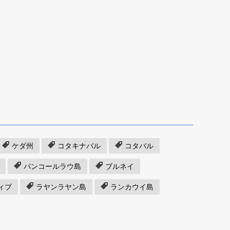
ケダ州
コタキナバル
コタバル
パンコールラウ島
ブルネイ
ィブ
ラヤンラヤン島
ランカウイ島