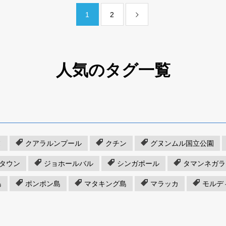
1
2
人気のタグ一覧
ヌ
クアラルンプール
クチン
グヌンムル国立公園
タウン
ジョホールバル
シンガポール
タマンネガラ
島
ポンポン島
マタキング島
マラッカ
モルデ