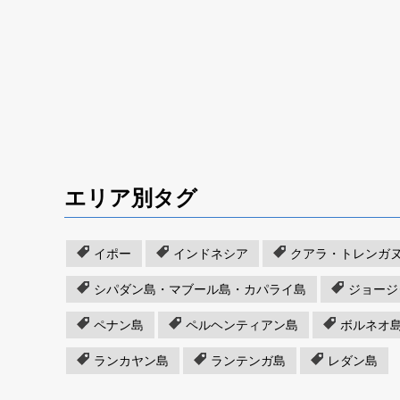
エリア別タグ
イポー
インドネシア
クアラ・トレンガ
シパダン島・マブール島・カパライ島
ジョージ
ペナン島
ペルヘンティアン島
ボルネオ
ランカヤン島
ランテンガ島
レダン島