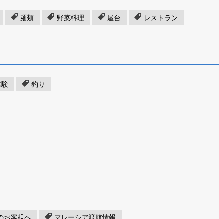
麺類
野菜料理
屋台
レストラン
体験
釣り
のお客様へ
マレーシア渡航情報