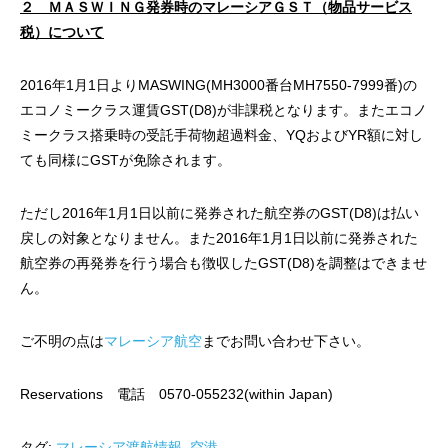
２ ＭＡＳＷＩＮＧ発券時のマレーシアＧＳＴ（物品サービス
税）について
2016年1月1日よりMASWING(MH3000番台MH7550-7999番)の
エコノミークラス運賃GST(D8)が非課税となります。またエコノ
ミークラス搭乗時の受託手荷物超過料金、YQおよびYR額に対し
ても同様にGSTが免除されます。
ただし2016年1月1日以前に発券された航空券のGST(D8)は払い
戻しの対象となりません。また2016年1月1日以前に発券された
航空券の再発券を行う場合も徴収したGST(D8)を調整はできませ
ん。
ご不明の点は
マレーシア航空
までお問い合わせ下さい。
Reservations 電話 0570-055232(within Japan)
タグ:
マレーシア渡航情報
,
空港