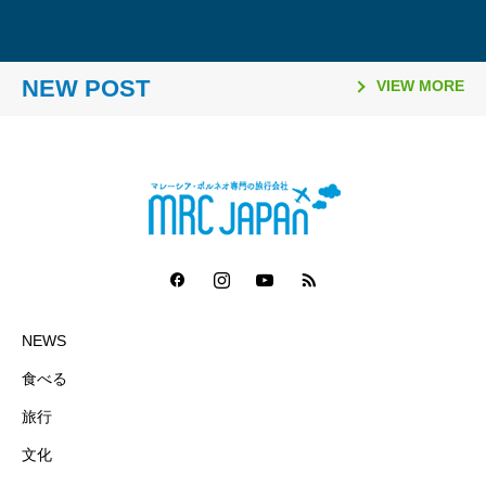
2026.03.26
2026.02.06
2025.11.10
2025.08.21
2026.03.16
2026.01.06
2025.11.02
2025.08.06
「日本国際観光映像祭
【マレーシア・ボルネオ研
ラヤンラヤン アイランド
日本発マレーシア行き
Visit Malaysia Year 2026
マレーシア・セランゴール
2026年のマレーシア祝祭
ファイヤーフライ航空 ジ
2026」で2冠達成
修が取材紹介されました】
リゾート 休業のお知らせ
（2025年10月1日～）の燃
NEW POST
マレーシア短期留学モニタ
州 「サステナビリティ料
日一覧
ェット機運航便 ターミナ
VIEW MORE
油サーチャージ
ー募集要項
（Sustainability Fee）」
ル変更
導入について（2026年1月
1日～）
NEWS
食べる
旅行
文化