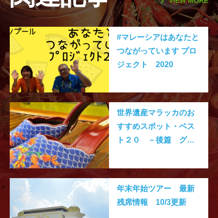
VIEW MORE
#マレーシアはあなたと
つながっています プロ
ジェクト 2020
世界遺産マラッカのお
すすめスポット・ベス
ト２０ －後篇 グル
メ・ショップ編ー
年末年始ツアー 最新
残席情報 10/3更新