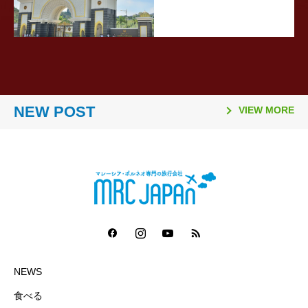
2026.03.26
2026.02.06
2025.11.10
2025.08.21
2026.03.16
2026.01.06
2025.11.02
2025.08.06
「日本国際観光映像祭
【マレーシア・ボルネオ研
ラヤンラヤン アイランド
日本発マレーシア行き
Visit Malaysia Year 2026
マレーシア・セランゴール
2026年のマレーシア祝祭
ファイヤーフライ航空 ジ
2026」で2冠達成
修が取材紹介されました】
リゾート 休業のお知らせ
（2025年10月1日～）の燃
NEW POST
マレーシア短期留学モニタ
州 「サステナビリティ料
日一覧
ェット機運航便 ターミナ
VIEW MORE
油サーチャージ
ー募集要項
（Sustainability Fee）」
ル変更
導入について（2026年1月
1日～）
NEWS
食べる