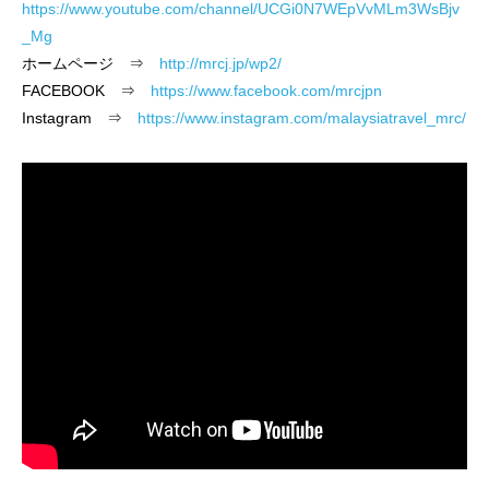
https://www.youtube.com/channel/UCGi0N7WEpVvMLm3WsBjv
_Mg
ホームページ ⇒
http://mrcj.jp/wp2/
FACEBOOK ⇒
https://www.facebook.com/mrcjpn
Instagram ⇒
https://www.instagram.com/malaysiatravel_mrc/