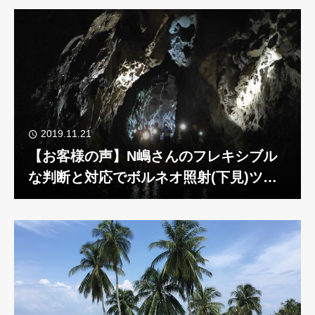
る。
2019.11.21
【お客様の声】N嶋さんのフレキシブル
な判断と対応でボルネオ照射(下見)ツア
ー!!!