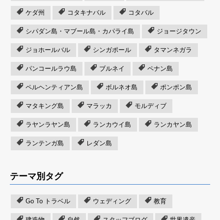
ケダ州
コタキナバル
コタバル
シパダン島・マブール島・カパライ島
ジョージタウン
ジョホールバル
シンガポール
タマンネガラ
パンコールラウ島
ブルネイ
ペナン島
ペルヘンティアン島
ボルネオ島
ポンポン島
マタキング島
マラッカ
モルディブ
ラヤンラヤン島
ランカウイ島
ランカヤン島
ランテンガ島
レダン島
テーマ別タグ
Go To トラベル
ウェディング
教育
建造物
自然
スタッフブログ
世界遺産