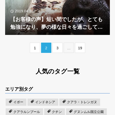
2019.04.16
【お客様の声】短い間でしたが、とても
勉強になり、夢の様な日々を過ごして来
ました
1
2
3
…
19
人気のタグ一覧
エリア別タグ
イポー
インドネシア
クアラ・トレンガヌ
クアラルンプール
クチン
グヌンムル国立公園