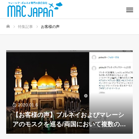
特集記事
お客様の声
ホーム
2020.01.6
【お客様の声】ブルネイおよびマレーシ
アのモスクを巡る/両国において複数のモ
スクを巡ることが出来、大変満足してい