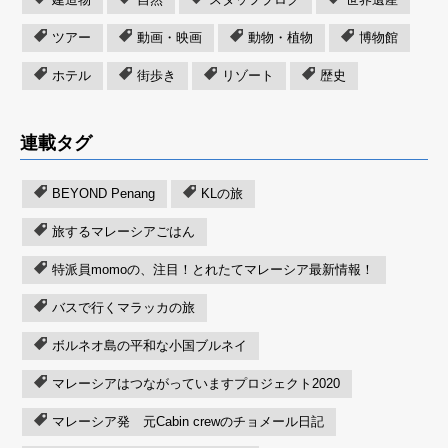
ツアー
動画・映画
動物・植物
博物館
ホテル
街歩き
リゾート
歴史
連載タグ
BEYOND Penang
KLの旅
旅するマレーシアごはん
特派員momoの、注目！とれたてマレーシア最新情報！
バスで行くマラッカの旅
ボルネオ島の平和な小国ブルネイ
マレーシアはつながっていますプロジェクト2020
マレーシア発 元Cabin crewのチョメール日記